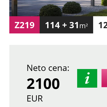
Z219
114 + 31
1
m²
Neto cena:
2100
EUR