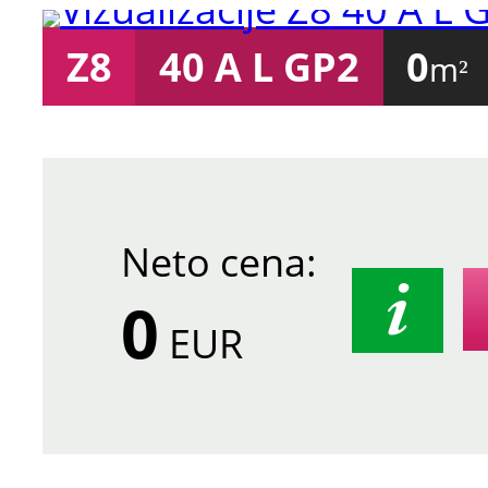
Z8
40 A L GP2
0
m²
Neto cena:
0
EUR