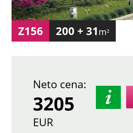
Z156
200 + 31
m²
Neto cena:
3205
EUR