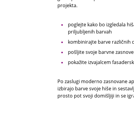
projekta.
poglejte kako bo izgledala hiš
priljubljenih barvah
kombinirajte barve različnih d
pošljite svoje barvne zasnove
pokažite izvajalcem fasaderski
Po zaslugi moderno zasnovane aplika
izbirajo barve svoje hiše in sestav
prosto pot svoji domišljiji in se ig