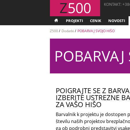
KONTAKT: +386
PROJEKTI
CENIK
NOVOSTI
Z500
/
Dodatki
/
POBARVAJ SVOJO HIŠO
POBARVAJ 
POIGRAJTE SE Z BARVA
IZBERITE USTREZNE B
ZA VAŠO HIŠO
Barvalnik k projektu je dostopen p
številu naših projektov brezplačn
ga ob podrobni predstavitvi vsak