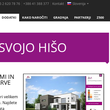
 2 620 78 76
+386 41 388 377
Kontakt
Slovenija
DODATKI
KAKO NAROČITI
GRADNJA
PARTNERJI
Z500
SVOJO HIŠO
MI IN
ARVE
ri velikem
o. Najdete
ega