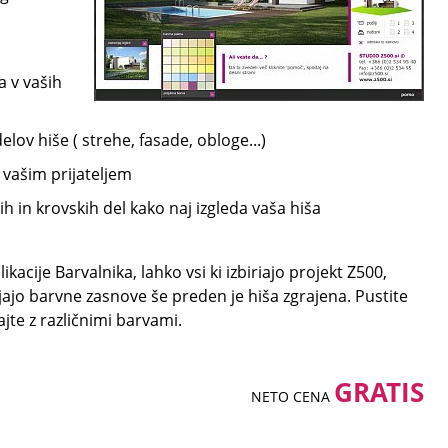
a v vaših
elov hiše ( strehe, fasade, obloge...)
 vašim prijateljem
h in krovskih del kako naj izgleda vaša hiša
cije Barvalnika, lahko vsi ki izbiriajo projekt Z500,
ljajo barvne zasnove še preden je hiša zgrajena. Pustite
rajte z različnimi barvami.
GRATIS
NETO CENA